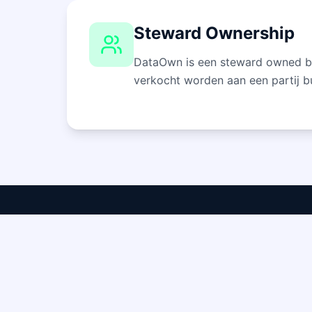
Steward Ownership
DataOwn is een steward owned be
verkocht worden aan een partij b
DataOwn
Product
Volledig Europees data platform gebaseerd
Soevereinit
op open source. Jouw data, jouw controle,
Zonder dat
jouw toekomst!
Met data t
#WegVanBigTech