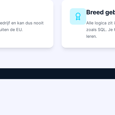
Breed ge
drijf en kan dus nooit
Alle logica zi
uiten de EU.
zoals SQL. Je 
leren.
Bedrijf
eit
Blog
a team
Documentatie
eam
Over ons