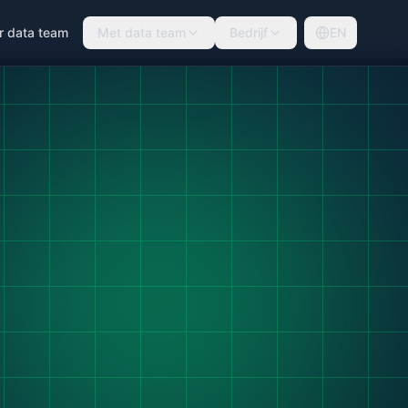
r data team
Met data team
Bedrijf
EN