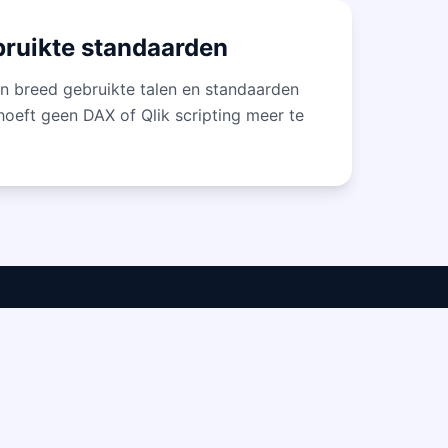
bruikte standaarden
t in breed gebruikte talen en standaarden
hoeft geen DAX of Qlik scripting meer te
Volg ons
info@DataOwn.nl