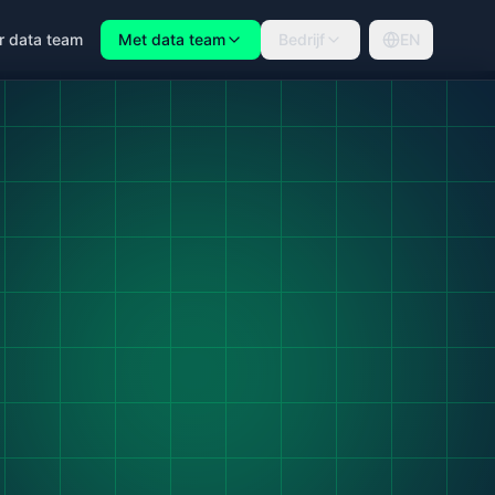
r data team
Met data team
Bedrijf
EN